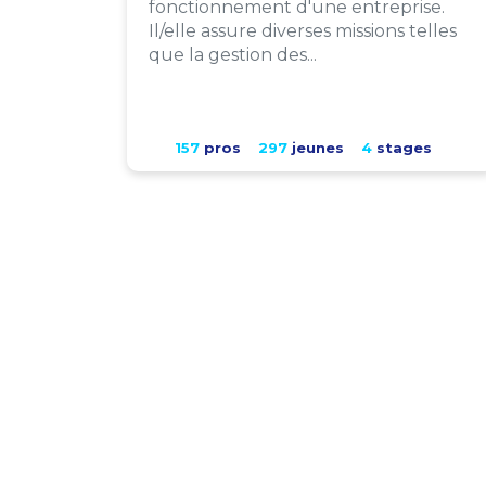
fonctionnement d'une entreprise.
Il/elle assure diverses missions telles
que la gestion des...
157
pros
297
jeunes
4
stages