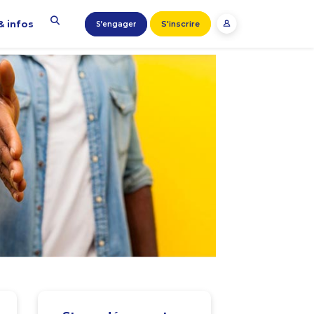
& infos
S'inscrire
S’engager