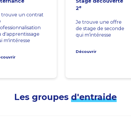
lternance
Stage découverte
e
2
 trouve un contrat
e
Je trouve une offre
ofessionnalisation
de stage de seconde
 d'apprentissage
qui m’intéresse
i m'intéresse
Découvrir
couvrir
Les groupes
d'entraide