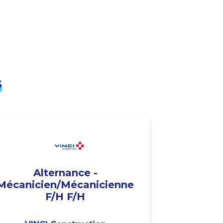
s
Alternance -
Mécanicien/Mécanicienne
F/H F/H