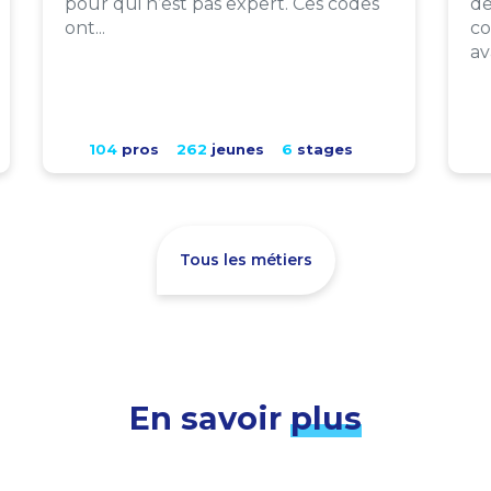
pour qui n’est pas expert. Ces codes
de
ont...
co
av
104
pros
262
jeunes
6
stages
Tous les métiers
En savoir
plus