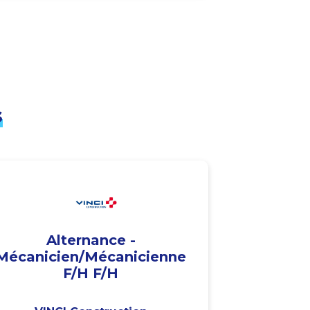
s
Alternance -
Mécanicien/Mécanicienne
F/H F/H