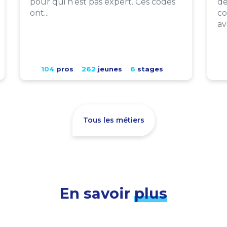
pour qui n’est pas expert. Ces codes
de
ont...
co
av
104
pros
262
jeunes
6
stages
Tous les métiers
En savoir
plus