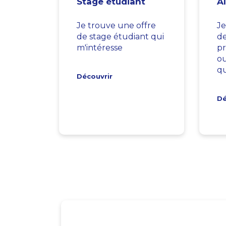
Stage étudiant
A
Je trouve une offre
Je
de stage étudiant qui
d
m'intéresse
pr
ou
qu
Découvrir
Dé