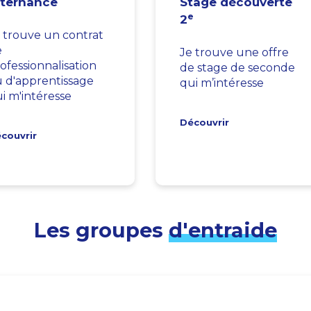
lternance
Stage découverte
e
2
 trouve un contrat
e
Je trouve une offre
ofessionnalisation
de stage de seconde
 d'apprentissage
qui m’intéresse
i m'intéresse
Découvrir
couvrir
Les groupes
d'entraide