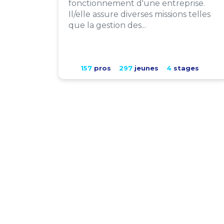
fonctionnement d'une entreprise.
Il/elle assure diverses missions telles
que la gestion des...
157
pros
297
jeunes
4
stages