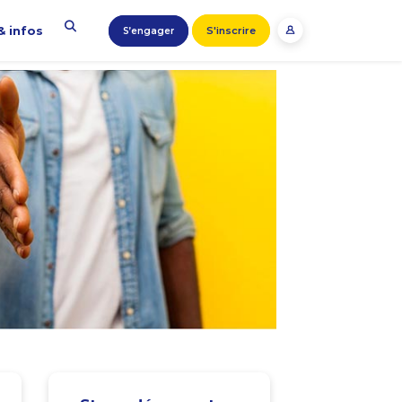
& infos
S'inscrire
S’engager