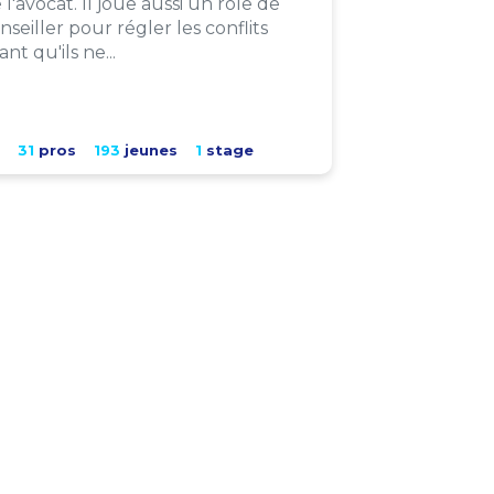
 l'avocat. Il joue aussi un rôle de
nseiller pour régler les conflits
ant qu'ils ne...
31
pros
193
jeunes
1
stage