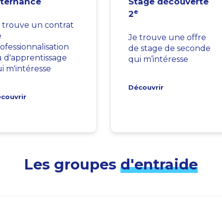
lternance
Stage découverte
e
2
 trouve un contrat
e
Je trouve une offre
ofessionnalisation
de stage de seconde
 d'apprentissage
qui m’intéresse
i m'intéresse
Découvrir
couvrir
Les groupes
d'entraide