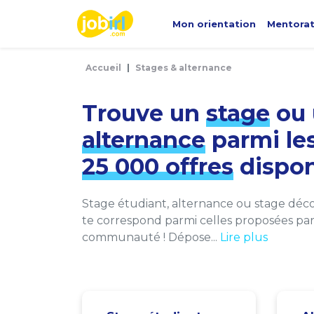
Panneau de gestion des cookies
Mon orientation
Mentora
Accueil
Stages & alternance
Trouve un
stage
ou 
alternance
parmi le
25 000 offres
dispon
Stage étudiant, alternance ou stage décou
te correspond parmi celles proposées par 
communauté ! Dépose...
Lire plus