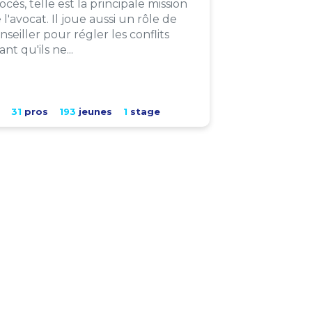
ocès, telle est la principale mission
 l'avocat. Il joue aussi un rôle de
nseiller pour régler les conflits
ant qu'ils ne...
31
pros
193
jeunes
1
stage