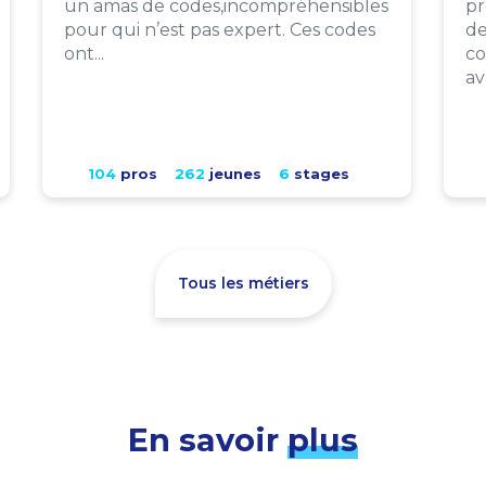
un amas de codes,incompréhensibles
pr
pour qui n’est pas expert. Ces codes
de
ont...
co
av
104
pros
262
jeunes
6
stages
Tous les métiers
En savoir
plus