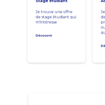
Stage étudiant
A
Je trouve une offre
Je
de stage étudiant qui
d
m'intéresse
pr
ou
qu
Découvrir
Dé