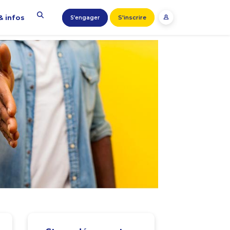
& infos
S'inscrire
S’engager