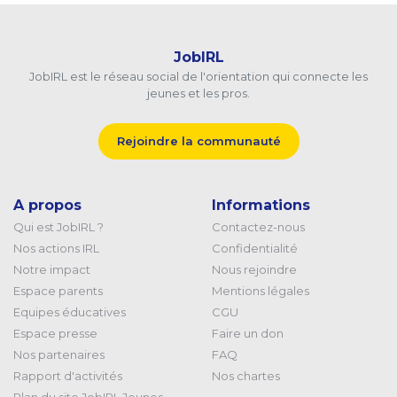
JobIRL
JobIRL est le réseau social de l'orientation qui connecte les
jeunes et les pros.
Rejoindre la communauté
A propos
Informations
Qui est JobIRL ?
Contactez-nous
Nos actions IRL
Confidentialité
Notre impact
Nous rejoindre
Espace parents
Mentions légales
Equipes éducatives
CGU
Espace presse
Faire un don
Nos partenaires
FAQ
Rapport d'activités
Nos chartes
Plan du site JobIRL Jeunes