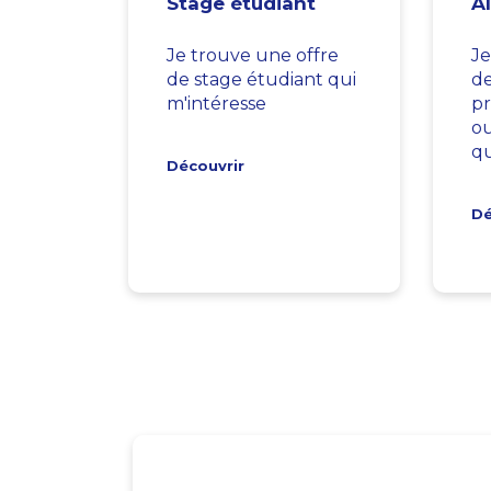
Stage étudiant
A
Je trouve une offre
Je
de stage étudiant qui
d
m'intéresse
pr
ou
qu
Découvrir
Dé