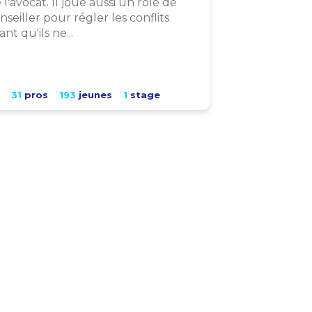
 l'avocat. Il joue aussi un rôle de
nseiller pour régler les conflits
ant qu'ils ne...
31
pros
193
jeunes
1
stage