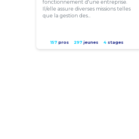
fonctionnement d'une entreprise.
Il/elle assure diverses missions telles
que la gestion des...
157
pros
297
jeunes
4
stages