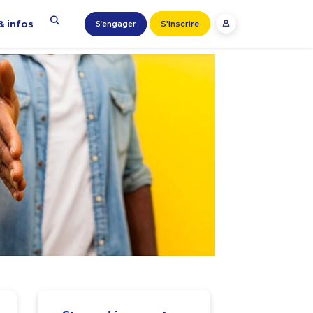
& infos
S'inscrire
S’engager