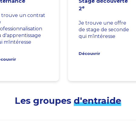
lternance
Stage découverte
e
2
 trouve un contrat
e
Je trouve une offre
ofessionnalisation
de stage de seconde
 d'apprentissage
qui m’intéresse
i m'intéresse
Découvrir
couvrir
Les groupes
d'entraide