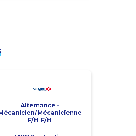
s
Alternance -
Mécanicien/Mécanicienne
F/H F/H