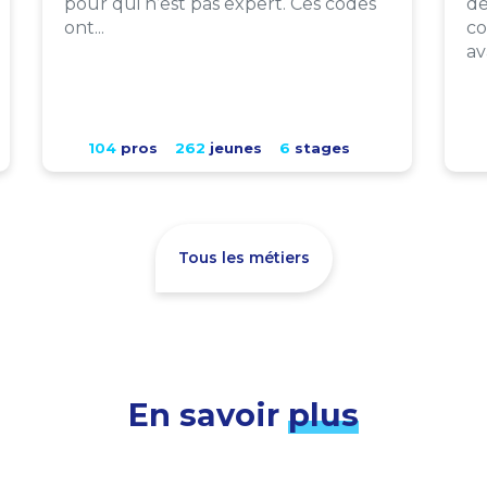
pour qui n’est pas expert. Ces codes
de
ont...
co
av
104
pros
262
jeunes
6
stages
Tous les métiers
En savoir
plus