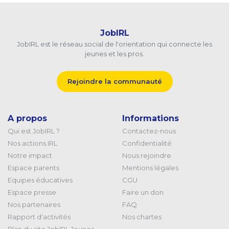
JobIRL
JobIRL est le réseau social de l'orientation qui connecte les
jeunes et les pros.
Rejoindre la communauté
A propos
Informations
Qui est JobIRL ?
Contactez-nous
Nos actions IRL
Confidentialité
Notre impact
Nous rejoindre
Espace parents
Mentions légales
Equipes éducatives
CGU
Espace presse
Faire un don
Nos partenaires
FAQ
Rapport d'activités
Nos chartes
Plan du site JobIRL Jeunes