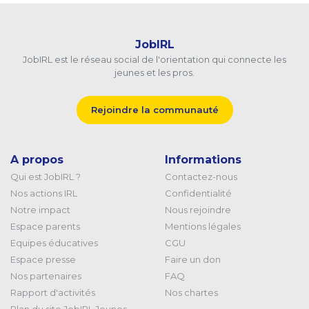
JobIRL
JobIRL est le réseau social de l'orientation qui connecte les
jeunes et les pros.
Rejoindre la communauté
A propos
Informations
Qui est JobIRL ?
Contactez-nous
Nos actions IRL
Confidentialité
Notre impact
Nous rejoindre
Espace parents
Mentions légales
Equipes éducatives
CGU
Espace presse
Faire un don
Nos partenaires
FAQ
Rapport d'activités
Nos chartes
Plan du site JobIRL Jeunes