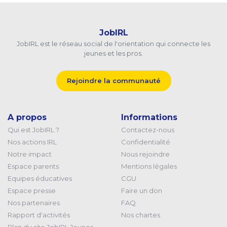
JobIRL
JobIRL est le réseau social de l'orientation qui connecte les
jeunes et les pros.
Rejoindre la communauté
A propos
Informations
Qui est JobIRL ?
Contactez-nous
Nos actions IRL
Confidentialité
Notre impact
Nous rejoindre
Espace parents
Mentions légales
Equipes éducatives
CGU
Espace presse
Faire un don
Nos partenaires
FAQ
Rapport d'activités
Nos chartes
Plan du site JobIRL Jeunes