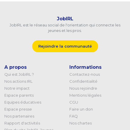
JobIRL
JobIRL est le réseau social de l'orientation qui connecte les
jeunes et les pros.
Rejoindre la communauté
A propos
Informations
Qui est JobIRL ?
Contactez-nous
Nos actions IRL
Confidentialité
Notre impact
Nous rejoindre
Espace parents
Mentions légales
Equipes éducatives
CGU
Espace presse
Faire un don
Nos partenaires
FAQ
Rapport d'activités
Nos chartes
Plan du site JobIRL Jeunes