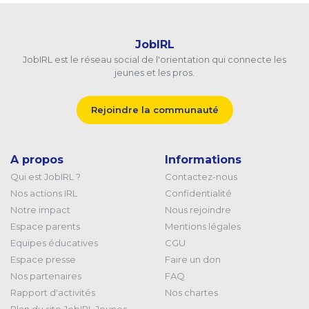
JobIRL
JobIRL est le réseau social de l'orientation qui connecte les
jeunes et les pros.
Rejoindre la communauté
A propos
Informations
Qui est JobIRL ?
Contactez-nous
Nos actions IRL
Confidentialité
Notre impact
Nous rejoindre
Espace parents
Mentions légales
Equipes éducatives
CGU
Espace presse
Faire un don
Nos partenaires
FAQ
Rapport d'activités
Nos chartes
Plan du site JobIRL Jeunes