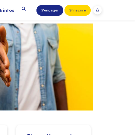
& infos
S'inscrire
S’engager