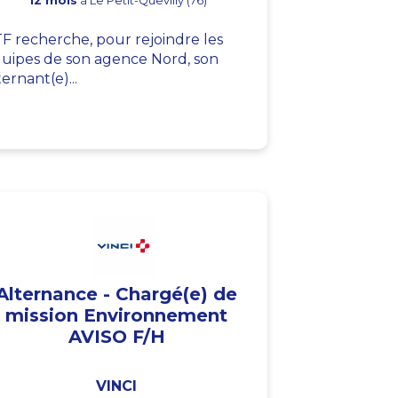
12 mois
à Le Petit-Quevilly (76)
F recherche, pour rejoindre les
uipes de son agence Nord, son
ternant(e)...
Alternance - Chargé(e) de
mission Environnement
AVISO F/H
VINCI