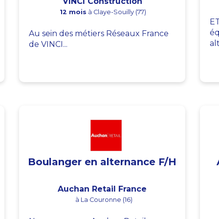
VINCI Construction
12 mois
à Claye-Souilly (77)
ET
éq
Au sein des métiers Réseaux France
al
de VINCI...
Boulanger en alternance F/H
Auchan Retail France
à La Couronne (16)