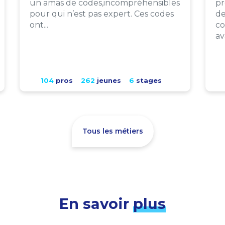
un amas de codes,incompréhensibles
pr
pour qui n’est pas expert. Ces codes
de
ont...
co
av
104
pros
262
jeunes
6
stages
Tous les métiers
En savoir
plus