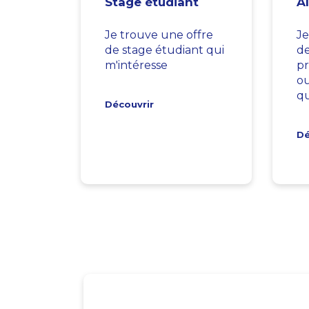
Stage étudiant
A
Je trouve une offre
Je
de stage étudiant qui
d
m'intéresse
pr
ou
qu
Découvrir
Dé