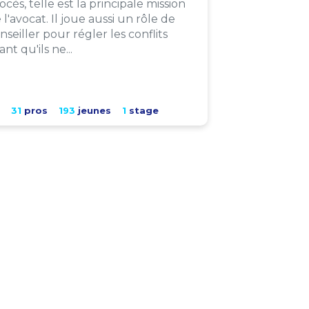
ocès, telle est la principale mission
 l'avocat. Il joue aussi un rôle de
nseiller pour régler les conflits
ant qu'ils ne...
31
pros
193
jeunes
1
stage