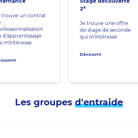
lternance
Stage découverte
e
2
 trouve un contrat
e
Je trouve une offre
ofessionnalisation
de stage de seconde
 d'apprentissage
qui m’intéresse
i m'intéresse
Découvrir
couvrir
Les groupes
d'entraide