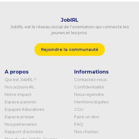
JobIRL
JobIRL est le réseau social de l'orientation qui connecte les
jeunes et les pros.
Rejoindre la communauté
A propos
Informations
Qui est JobIRL ?
Contactez-nous
Nos actions IRL
Confidentialité
Notre impact
Nous rejoindre
Espace parents
Mentions légales
Equipes éducatives
CGU
Espace presse
Faire un don
Nos partenaires
FAQ
Rapport d'activités
Nos chartes
Plan du site JobIRL Jeunes