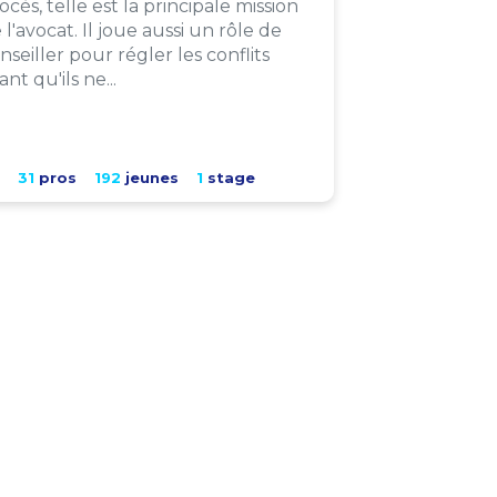
ocès, telle est la principale mission
 l'avocat. Il joue aussi un rôle de
nseiller pour régler les conflits
ant qu'ils ne...
31
pros
192
jeunes
1
stage