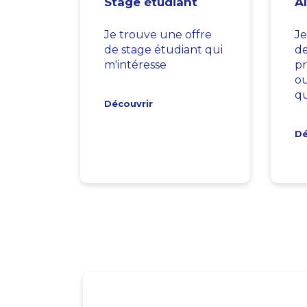
Stage étudiant
A
Je trouve une offre
Je
de stage étudiant qui
d
m'intéresse
pr
ou
qu
Découvrir
Dé