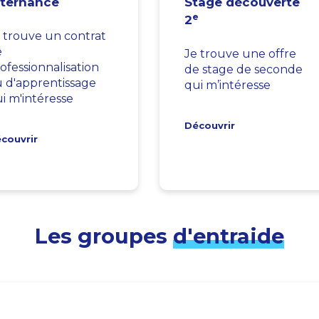
lternance
Stage découverte
e
2
 trouve un contrat
e
Je trouve une offre
ofessionnalisation
de stage de seconde
 d'apprentissage
qui m’intéresse
i m'intéresse
Découvrir
couvrir
Les groupes
d'entraide