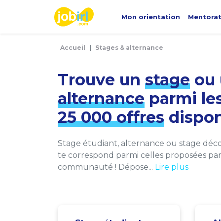
Panneau de gestion des cookies
Mon orientation
Mentora
Accueil
Stages & alternance
Trouve un
stage
ou 
alternance
parmi le
25 000 offres
dispon
Stage étudiant, alternance ou stage décou
te correspond parmi celles proposées par 
communauté ! Dépose...
Lire plus