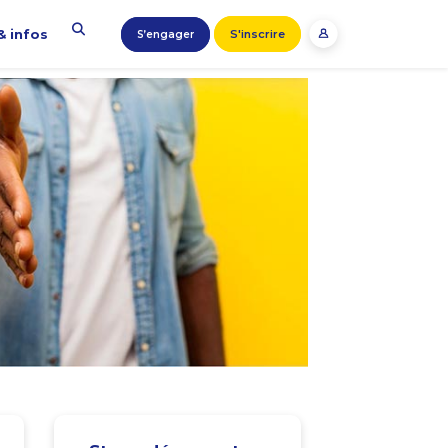
& infos
S'inscrire
S’engager