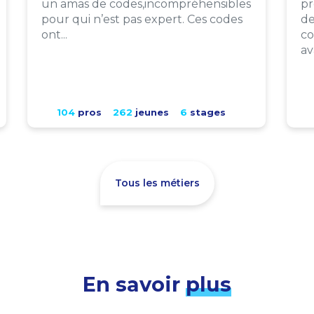
un amas de codes,incompréhensibles
pr
pour qui n’est pas expert. Ces codes
de
ont...
co
av
104
pros
262
jeunes
6
stages
Tous les métiers
En savoir
plus