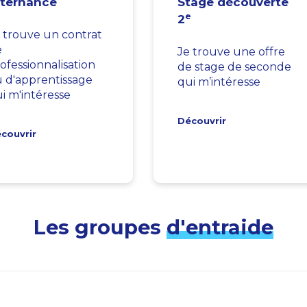
lternance
Stage découverte
e
2
 trouve un contrat
e
Je trouve une offre
ofessionnalisation
de stage de seconde
 d'apprentissage
qui m’intéresse
i m'intéresse
Découvrir
couvrir
Les groupes
d'entraide