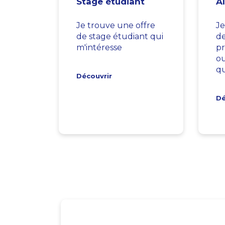
Stage étudiant
A
Je trouve une offre
Je
de stage étudiant qui
d
m'intéresse
pr
ou
qu
Découvrir
Dé