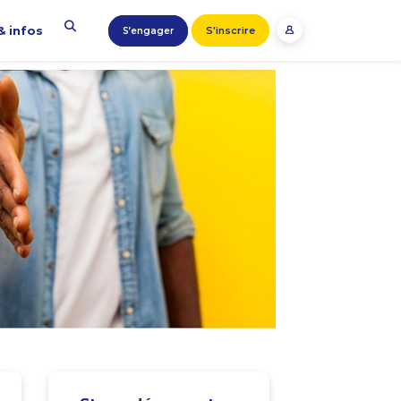
& infos
S'inscrire
S’engager