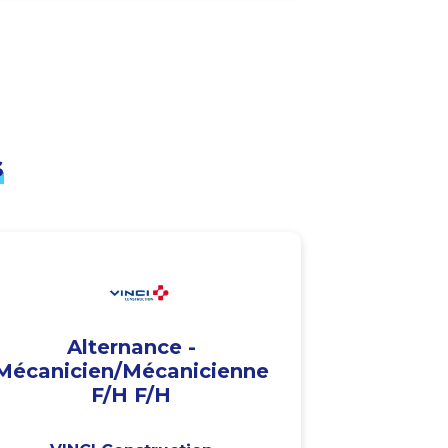
s
Alternance -
Mécanicien/Mécanicienne
F/H F/H