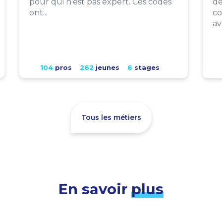
pour qui n’est pas expert. Ces codes
de
ont...
co
av
104
pros
262
jeunes
6
stages
Tous les métiers
En savoir
plus