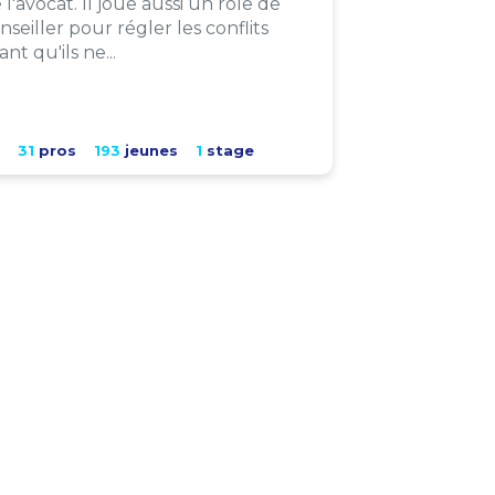
 l'avocat. Il joue aussi un rôle de
nseiller pour régler les conflits
ant qu'ils ne...
31
pros
193
jeunes
1
stage