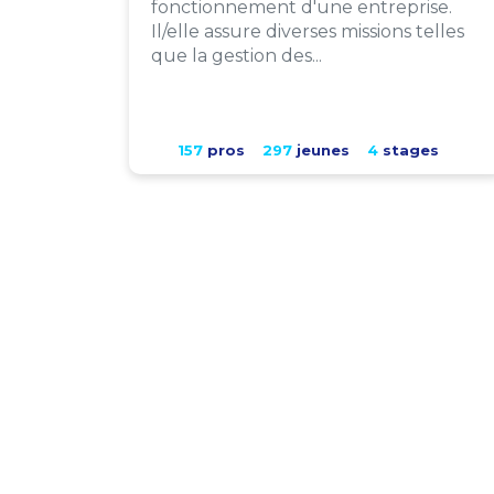
fonctionnement d'une entreprise.
Il/elle assure diverses missions telles
que la gestion des...
157
pros
297
jeunes
4
stages