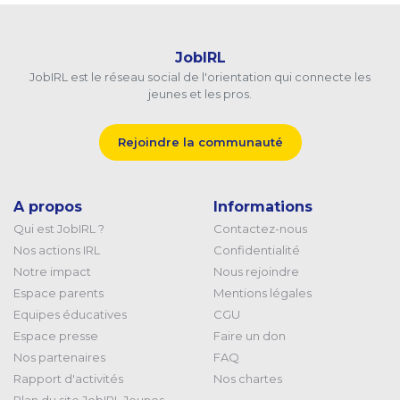
JobIRL
JobIRL est le réseau social de l'orientation qui connecte les
jeunes et les pros.
Rejoindre la communauté
A propos
Informations
Qui est JobIRL ?
Contactez-nous
Nos actions IRL
Confidentialité
Notre impact
Nous rejoindre
Espace parents
Mentions légales
Equipes éducatives
CGU
Espace presse
Faire un don
Nos partenaires
FAQ
Rapport d'activités
Nos chartes
Plan du site JobIRL Jeunes