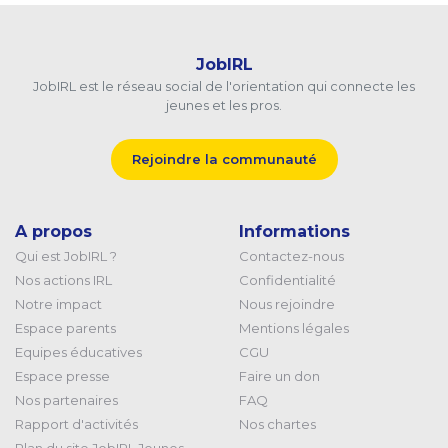
JobIRL
JobIRL est le réseau social de l'orientation qui connecte les
jeunes et les pros.
Rejoindre la communauté
A propos
Informations
Qui est JobIRL ?
Contactez-nous
Nos actions IRL
Confidentialité
Notre impact
Nous rejoindre
Espace parents
Mentions légales
Equipes éducatives
CGU
Espace presse
Faire un don
Nos partenaires
FAQ
Rapport d'activités
Nos chartes
Plan du site JobIRL Jeunes