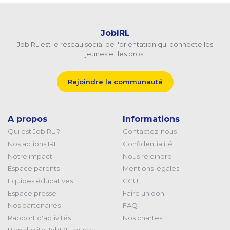
JobIRL
JobIRL est le réseau social de l'orientation qui connecte les
jeunes et les pros.
Rejoindre la communauté
A propos
Informations
Qui est JobIRL ?
Contactez-nous
Nos actions IRL
Confidentialité
Notre impact
Nous rejoindre
Espace parents
Mentions légales
Equipes éducatives
CGU
Espace presse
Faire un don
Nos partenaires
FAQ
Rapport d'activités
Nos chartes
Plan du site JobIRL Jeunes