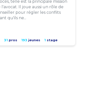
ocès, telle est la principale mission
 l'avocat. Il joue aussi un rôle de
nseiller pour régler les conflits
ant qu'ils ne...
31
pros
193
jeunes
1
stage