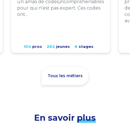
un amas de codes,incompréhensibles
pr
pour qui n’est pas expert. Ces codes
de
ont...
co
av
104
pros
262
jeunes
6
stages
Tous les métiers
En savoir
plus