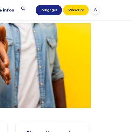
& infos
S'inscrire
S’engager