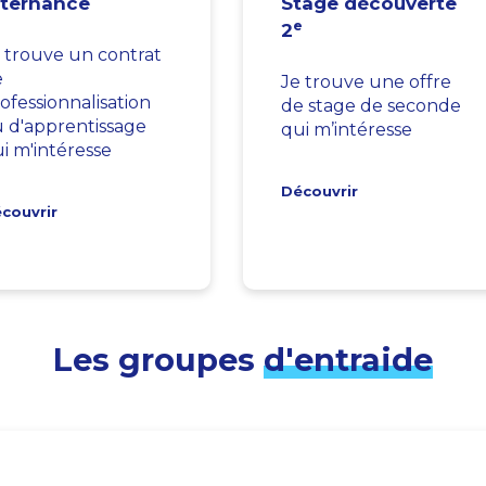
lternance
Stage découverte
e
2
 trouve un contrat
e
Je trouve une offre
ofessionnalisation
de stage de seconde
 d'apprentissage
qui m’intéresse
i m'intéresse
Découvrir
couvrir
Les groupes
d'entraide