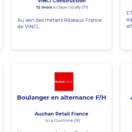
VINCI Construction
12 mois
à Claye-Souilly (77)
ET
éq
Au sein des métiers Réseaux France
al
de VINCI...
Boulanger en alternance F/H
Auchan Retail France
à La Couronne (16)