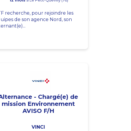
12 mois
à Le Petit-Quevilly (76)
F recherche, pour rejoindre les
uipes de son agence Nord, son
ternant(e)...
Alternance - Chargé(e) de
mission Environnement
AVISO F/H
VINCI