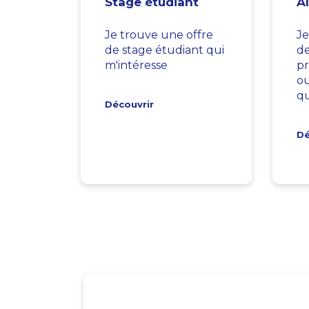
Stage étudiant
A
Je trouve une offre
Je
de stage étudiant qui
d
m'intéresse
pr
ou
qu
Découvrir
Dé