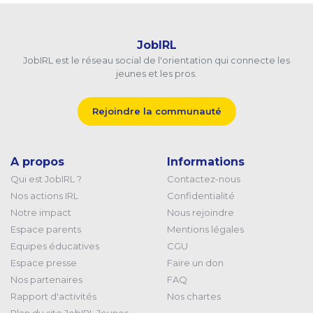
JobIRL
JobIRL est le réseau social de l'orientation qui connecte les
jeunes et les pros.
Rejoindre la communauté
A propos
Informations
Qui est JobIRL ?
Contactez-nous
Nos actions IRL
Confidentialité
Notre impact
Nous rejoindre
Espace parents
Mentions légales
Equipes éducatives
CGU
Espace presse
Faire un don
Nos partenaires
FAQ
Rapport d'activités
Nos chartes
Plan du site JobIRL Jeunes