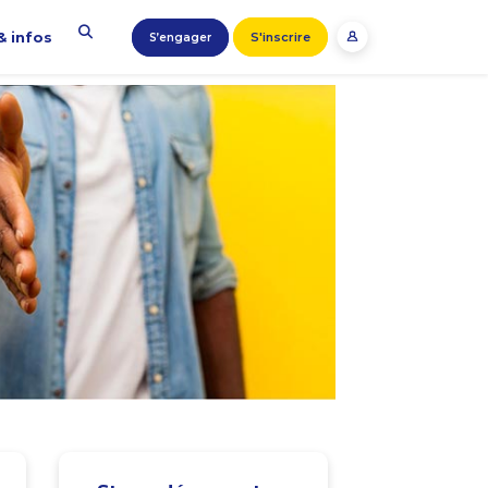
& infos
S'inscrire
S’engager