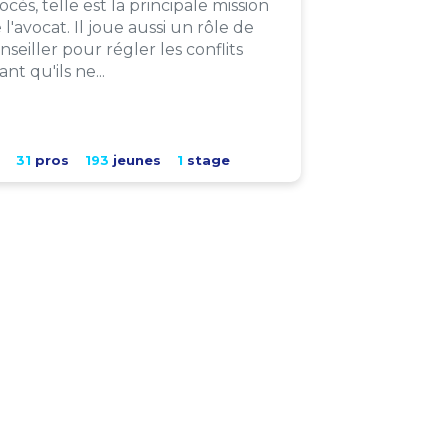
ocès, telle est la principale mission
 l'avocat. Il joue aussi un rôle de
nseiller pour régler les conflits
ant qu'ils ne...
31
pros
193
jeunes
1
stage