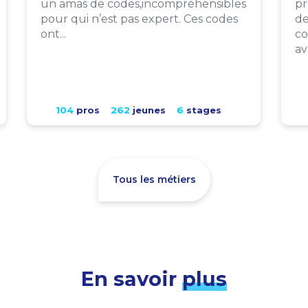
un amas de codes,incompréhensibles
pr
pour qui n’est pas expert. Ces codes
de
ont...
co
av
104
pros
262
jeunes
6
stages
Tous les métiers
En savoir
plus