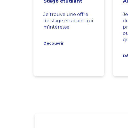
Stage étudiant
A
Je trouve une offre
Je
de stage étudiant qui
d
m'intéresse
pr
ou
qu
Découvrir
Dé