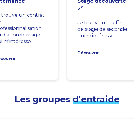
lternance
Stage découverte
e
2
 trouve un contrat
e
Je trouve une offre
ofessionnalisation
de stage de seconde
 d'apprentissage
qui m’intéresse
i m'intéresse
Découvrir
couvrir
Les groupes
d'entraide