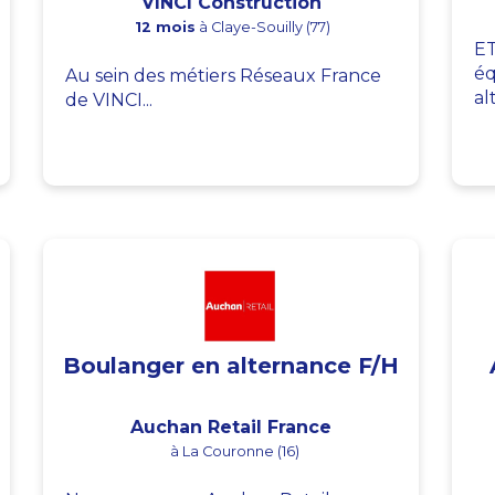
VINCI Construction
12 mois
à Claye-Souilly (77)
ET
éq
Au sein des métiers Réseaux France
al
de VINCI...
Boulanger en alternance F/H
Auchan Retail France
à La Couronne (16)