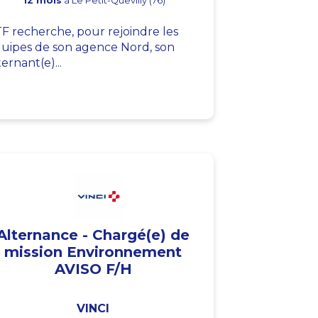
12 mois
à Le Petit-Quevilly (76)
F recherche, pour rejoindre les
uipes de son agence Nord, son
ternant(e)...
Alternance - Chargé(e) de
mission Environnement
AVISO F/H
VINCI