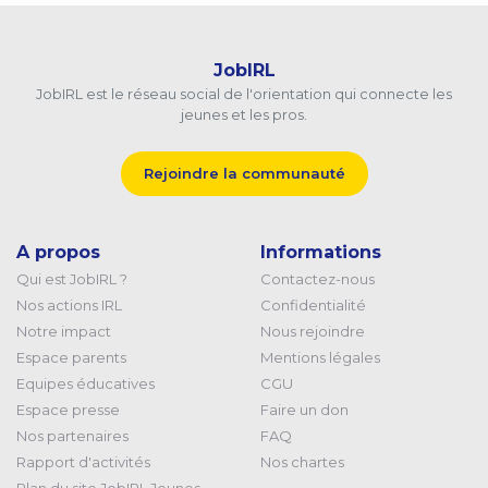
JobIRL
JobIRL est le réseau social de l'orientation qui connecte les
jeunes et les pros.
Rejoindre la communauté
A propos
Informations
Qui est JobIRL ?
Contactez-nous
Nos actions IRL
Confidentialité
Notre impact
Nous rejoindre
Espace parents
Mentions légales
Equipes éducatives
CGU
Espace presse
Faire un don
Nos partenaires
FAQ
Rapport d'activités
Nos chartes
Plan du site JobIRL Jeunes