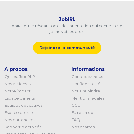
JobIRL
JobIRL est le réseau social de l'orientation qui connecte les
jeunes et les pros.
Rejoindre la communauté
A propos
Informations
Qui est JobIRL ?
Contactez-nous
Nos actions IRL
Confidentialité
Notre impact
Nous rejoindre
Espace parents
Mentions légales
Equipes éducatives
CGU
Espace presse
Faire un don
Nos partenaires
FAQ
Rapport d'activités
Nos chartes
Plan du site JobIRL Jeunes