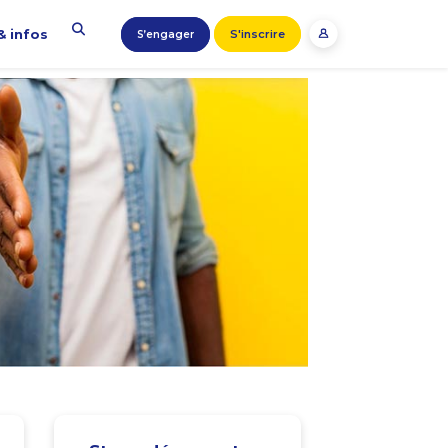
& infos
S'inscrire
S’engager