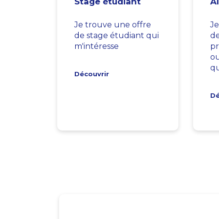
Stage étudiant
A
Je trouve une offre
Je
de stage étudiant qui
d
m'intéresse
pr
ou
qu
Découvrir
Dé