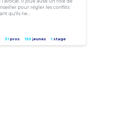
 l'avocat. Il joue aussi un rôle de
nseiller pour régler les conflits
ant qu'ils ne...
31
pros
193
jeunes
1
stage