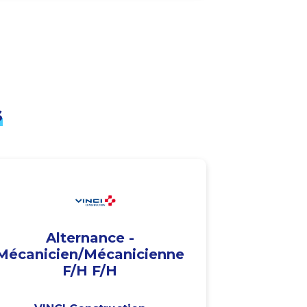
s
Alternance -
Mécanicien/Mécanicienne
F/H F/H