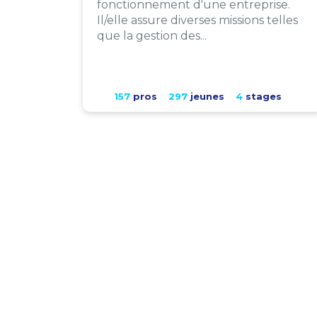
fonctionnement d'une entreprise.
Il/elle assure diverses missions telles
que la gestion des...
157
pros
297
jeunes
4
stages