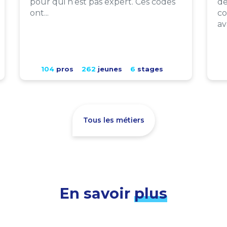
pour qui n’est pas expert. Ces codes
de
ont...
co
av
104
pros
262
jeunes
6
stages
Tous les métiers
En savoir
plus