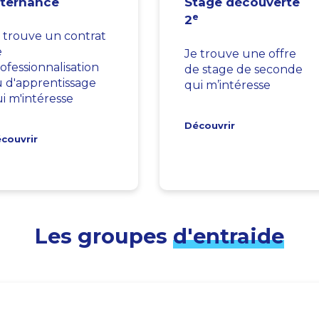
lternance
Stage découverte
e
2
 trouve un contrat
e
Je trouve une offre
ofessionnalisation
de stage de seconde
 d'apprentissage
qui m’intéresse
i m'intéresse
Découvrir
couvrir
Les groupes
d'entraide