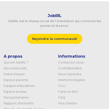
JobIRL
JobIRL est le réseau social de l'orientation qui connecte les
jeunes et les pros.
Rejoindre la communauté
A propos
Informations
Qui est JobIRL ?
Contactez-nous
Nos actions IRL
Confidentialité
Notre impact
Nous rejoindre
Espace parents
Mentions légales
Equipes éducatives
CGU
Espace presse
Faire un don
Nos partenaires
FAQ
Rapport d'activités
Nos chartes
Plan du site JobIRL Jeunes