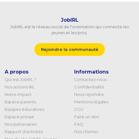
JobIRL
JobIRL est le réseau social de l'orientation qui connecte les
jeunes et les pros.
Rejoindre la communauté
A propos
Informations
Qui est JobIRL ?
Contactez-nous
Nos actions IRL
Confidentialité
Notre impact
Nous rejoindre
Espace parents
Mentions légales
Equipes éducatives
CGU
Espace presse
Faire un don
Nos partenaires
FAQ
Rapport d'activités
Nos chartes
Plan du site JobIRL Jeunes