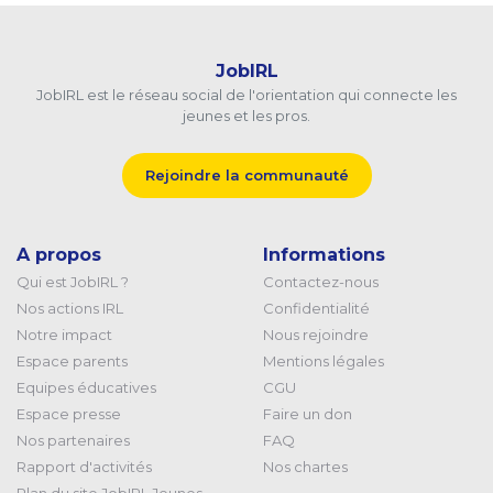
JobIRL
JobIRL est le réseau social de l'orientation qui connecte les
jeunes et les pros.
Rejoindre la communauté
A propos
Informations
Qui est JobIRL ?
Contactez-nous
Nos actions IRL
Confidentialité
Notre impact
Nous rejoindre
Espace parents
Mentions légales
Equipes éducatives
CGU
Espace presse
Faire un don
Nos partenaires
FAQ
Rapport d'activités
Nos chartes
Plan du site JobIRL Jeunes