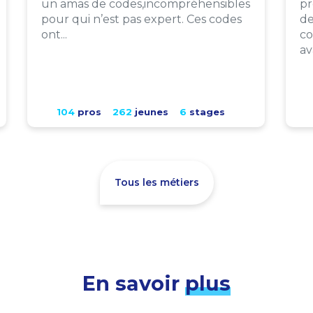
un amas de codes,incompréhensibles
pr
pour qui n’est pas expert. Ces codes
de
ont...
co
av
104
pros
262
jeunes
6
stages
Tous les métiers
En savoir
plus