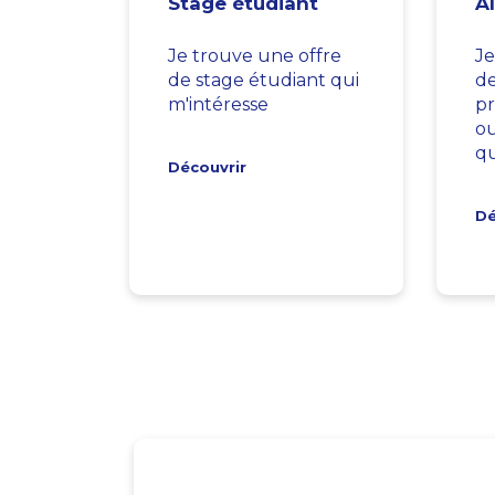
Stage étudiant
A
Je trouve une offre
Je
de stage étudiant qui
d
m'intéresse
pr
ou
qu
Découvrir
Dé