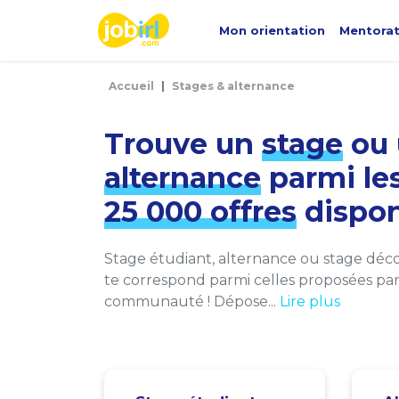
Panneau de gestion des cookies
Mon orientation
Mentora
Accueil
Stages & alternance
Trouve un
stage
ou 
alternance
parmi le
25 000 offres
dispon
Stage étudiant, alternance ou stage décou
te correspond parmi celles proposées par 
communauté ! Dépose...
Lire plus