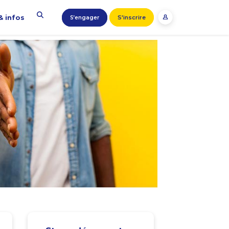
& infos
S'inscrire
S’engager