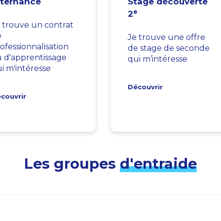
lternance
Stage découverte
e
2
 trouve un contrat
e
Je trouve une offre
ofessionnalisation
de stage de seconde
 d'apprentissage
qui m’intéresse
i m'intéresse
Découvrir
couvrir
Les groupes
d'entraide