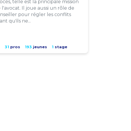
ocès, telle est la principale mission
 l'avocat. Il joue aussi un rôle de
nseiller pour régler les conflits
ant qu'ils ne...
31
pros
193
jeunes
1
stage