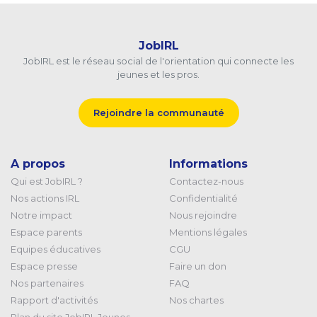
JobIRL
JobIRL est le réseau social de l'orientation qui connecte les
jeunes et les pros.
Rejoindre la communauté
A propos
Informations
Qui est JobIRL ?
Contactez-nous
Nos actions IRL
Confidentialité
Notre impact
Nous rejoindre
Espace parents
Mentions légales
Equipes éducatives
CGU
Espace presse
Faire un don
Nos partenaires
FAQ
Rapport d'activités
Nos chartes
Plan du site JobIRL Jeunes