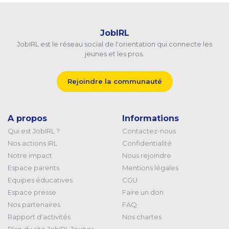
JobIRL
JobIRL est le réseau social de l'orientation qui connecte les
jeunes et les pros.
Rejoindre la communauté
A propos
Informations
Qui est JobIRL ?
Contactez-nous
Nos actions IRL
Confidentialité
Notre impact
Nous rejoindre
Espace parents
Mentions légales
Equipes éducatives
CGU
Espace presse
Faire un don
Nos partenaires
FAQ
Rapport d'activités
Nos chartes
Plan du site JobIRL Jeunes