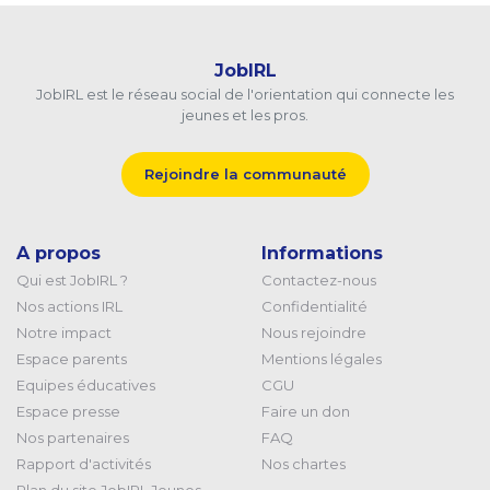
JobIRL
JobIRL est le réseau social de l'orientation qui connecte les
jeunes et les pros.
Rejoindre la communauté
A propos
Informations
Qui est JobIRL ?
Contactez-nous
Nos actions IRL
Confidentialité
Notre impact
Nous rejoindre
Espace parents
Mentions légales
Equipes éducatives
CGU
Espace presse
Faire un don
Nos partenaires
FAQ
Rapport d'activités
Nos chartes
Plan du site JobIRL Jeunes