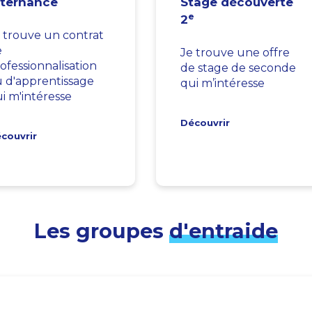
lternance
Stage découverte
e
2
 trouve un contrat
e
Je trouve une offre
ofessionnalisation
de stage de seconde
 d'apprentissage
qui m’intéresse
i m'intéresse
Découvrir
couvrir
Les groupes
d'entraide