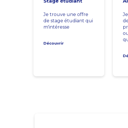
Stage étudiant
A
Je trouve une offre
Je
de stage étudiant qui
d
m'intéresse
pr
ou
qu
Découvrir
Dé