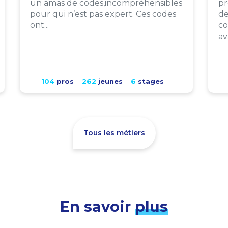
un amas de codes,incompréhensibles
pr
pour qui n’est pas expert. Ces codes
de
ont...
co
av
104
pros
262
jeunes
6
stages
Tous les métiers
En savoir
plus