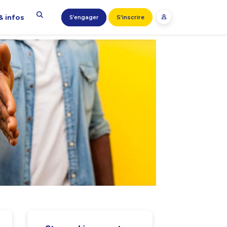
& infos
S'inscrire
S’engager