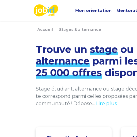
Panneau de gestion des cookies
Mon orientation
Mentora
Accueil
Stages & alternance
Trouve un
stage
ou 
alternance
parmi le
25 000 offres
dispon
Stage étudiant, alternance ou stage décou
te correspond parmi celles proposées par 
communauté ! Dépose...
Lire plus