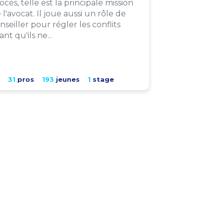
ocès, telle est la principale mission
 l'avocat. Il joue aussi un rôle de
nseiller pour régler les conflits
ant qu'ils ne...
31
pros
193
jeunes
1
stage