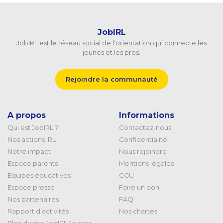
JobIRL
JobIRL est le réseau social de l'orientation qui connecte les
jeunes et les pros.
Rejoindre la communauté
A propos
Informations
Qui est JobIRL ?
Contactez-nous
Nos actions IRL
Confidentialité
Notre impact
Nous rejoindre
Espace parents
Mentions légales
Equipes éducatives
CGU
Espace presse
Faire un don
Nos partenaires
FAQ
Rapport d'activités
Nos chartes
Plan du site JobIRL Jeunes