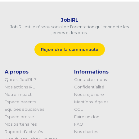
JobIRL
JobIRL est le réseau social de l'orientation qui connecte les
jeunes et les pros.
Rejoindre la communauté
A propos
Informations
Qui est JobIRL ?
Contactez-nous
Nos actions IRL
Confidentialité
Notre impact
Nous rejoindre
Espace parents
Mentions légales
Equipes éducatives
CGU
Espace presse
Faire un don
Nos partenaires
FAQ
Rapport d'activités
Nos chartes
Plan du site JobIRL Jeunes