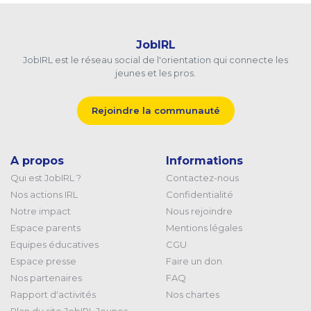
JobIRL
JobIRL est le réseau social de l'orientation qui connecte les
jeunes et les pros.
Rejoindre la communauté
A propos
Informations
Qui est JobIRL ?
Contactez-nous
Nos actions IRL
Confidentialité
Notre impact
Nous rejoindre
Espace parents
Mentions légales
Equipes éducatives
CGU
Espace presse
Faire un don
Nos partenaires
FAQ
Rapport d'activités
Nos chartes
Plan du site JobIRL Jeunes