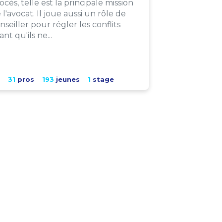
ocès, telle est la principale mission
 l'avocat. Il joue aussi un rôle de
nseiller pour régler les conflits
ant qu'ils ne...
31
pros
193
jeunes
1
stage