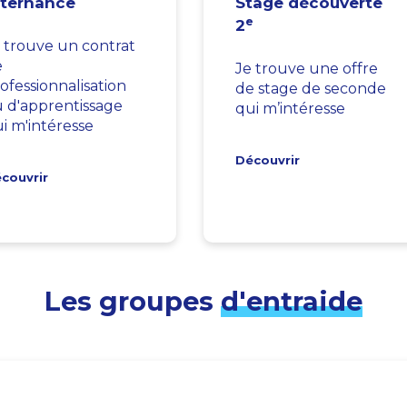
lternance
Stage découverte
e
2
 trouve un contrat
e
Je trouve une offre
ofessionnalisation
de stage de seconde
 d'apprentissage
qui m’intéresse
i m'intéresse
Découvrir
couvrir
Les groupes
d'entraide