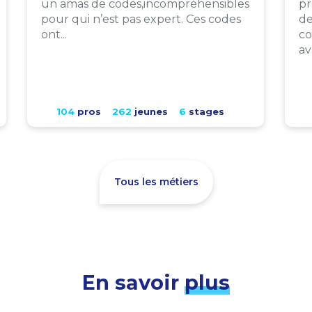
un amas de codes,incompréhensibles
pr
pour qui n’est pas expert. Ces codes
de
ont...
co
av
104
pros
262
jeunes
6
stages
Tous les métiers
En savoir
plus