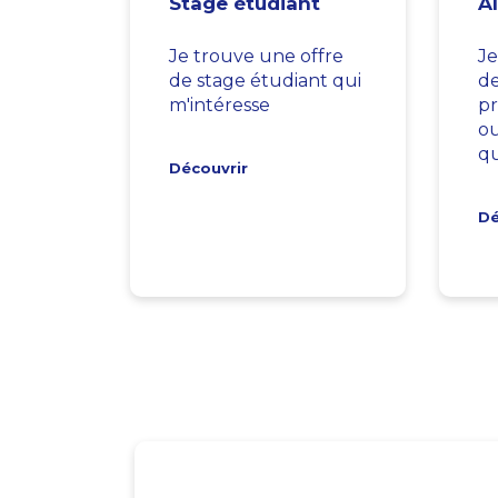
Stage étudiant
A
Je trouve une offre
Je
de stage étudiant qui
d
m'intéresse
pr
ou
qu
Découvrir
Dé