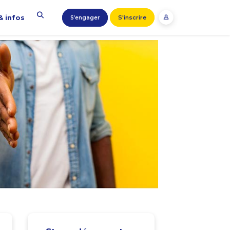
& infos
S'inscrire
S’engager