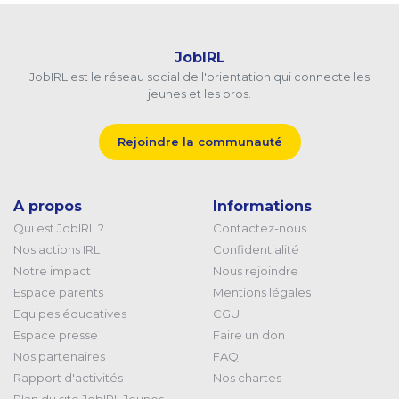
JobIRL
JobIRL est le réseau social de l'orientation qui connecte les
jeunes et les pros.
Rejoindre la communauté
A propos
Informations
Qui est JobIRL ?
Contactez-nous
Nos actions IRL
Confidentialité
Notre impact
Nous rejoindre
Espace parents
Mentions légales
Equipes éducatives
CGU
Espace presse
Faire un don
Nos partenaires
FAQ
Rapport d'activités
Nos chartes
Plan du site JobIRL Jeunes