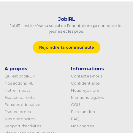
JobIRL
JobIRL est le réseau social de l'orientation qui connecte les
jeunes et les pros.
Rejoindre la communauté
A propos
Informations
Qui est JobIRL ?
Contactez-nous
Nos actions IRL
Confidentialité
Notre impact
Nous rejoindre
Espace parents
Mentions légales
Equipes éducatives
CGU
Espace presse
Faire un don
Nos partenaires
FAQ
Rapport d'activités
Nos chartes
Plan du site JobIRL Jeunes