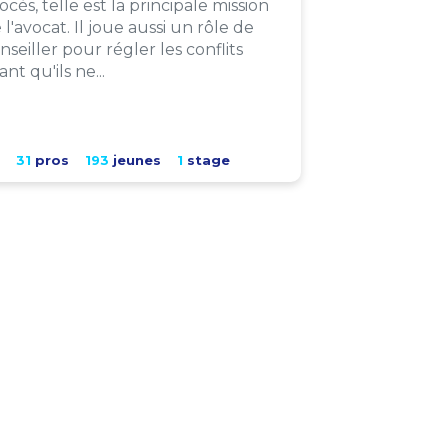
ocès, telle est la principale mission
 l'avocat. Il joue aussi un rôle de
nseiller pour régler les conflits
ant qu'ils ne...
31
pros
193
jeunes
1
stage