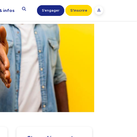
& infos
S'inscrire
S’engager