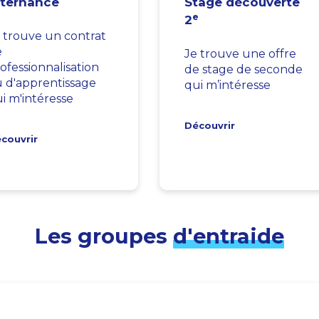
lternance
Stage découverte
e
2
 trouve un contrat
e
Je trouve une offre
ofessionnalisation
de stage de seconde
 d'apprentissage
qui m’intéresse
i m'intéresse
Découvrir
couvrir
Les groupes
d'entraide