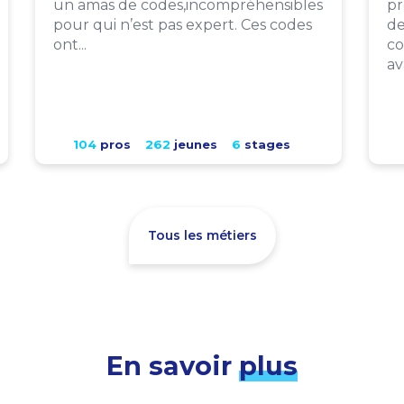
un amas de codes,incompréhensibles
pr
pour qui n’est pas expert. Ces codes
de
ont...
co
av
104
pros
262
jeunes
6
stages
Tous les métiers
En savoir
plus