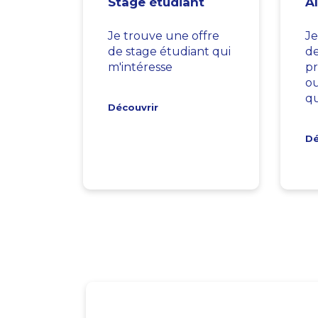
Stage étudiant
A
Je trouve une offre
Je
de stage étudiant qui
d
m'intéresse
pr
ou
qu
Découvrir
Dé