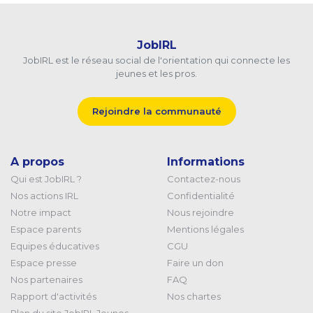
JobIRL
JobIRL est le réseau social de l'orientation qui connecte les
jeunes et les pros.
Rejoindre la communauté
A propos
Informations
Qui est JobIRL ?
Contactez-nous
Nos actions IRL
Confidentialité
Notre impact
Nous rejoindre
Espace parents
Mentions légales
Equipes éducatives
CGU
Espace presse
Faire un don
Nos partenaires
FAQ
Rapport d'activités
Nos chartes
Plan du site JobIRL Jeunes