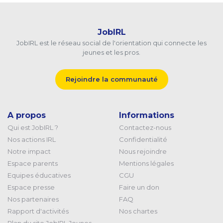
JobIRL
JobIRL est le réseau social de l'orientation qui connecte les
jeunes et les pros.
Rejoindre la communauté
A propos
Informations
Qui est JobIRL ?
Contactez-nous
Nos actions IRL
Confidentialité
Notre impact
Nous rejoindre
Espace parents
Mentions légales
Equipes éducatives
CGU
Espace presse
Faire un don
Nos partenaires
FAQ
Rapport d'activités
Nos chartes
Plan du site JobIRL Jeunes