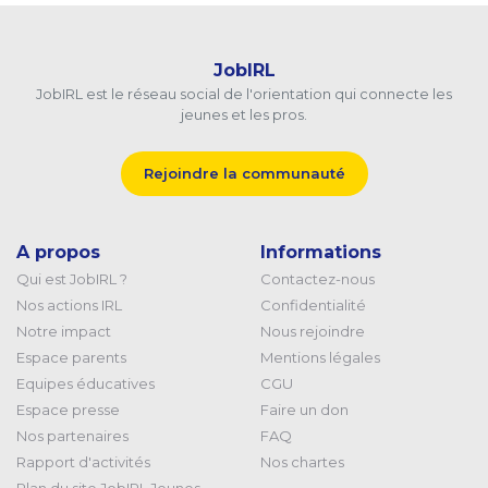
JobIRL
JobIRL est le réseau social de l'orientation qui connecte les
jeunes et les pros.
Rejoindre la communauté
A propos
Informations
Qui est JobIRL ?
Contactez-nous
Nos actions IRL
Confidentialité
Notre impact
Nous rejoindre
Espace parents
Mentions légales
Equipes éducatives
CGU
Espace presse
Faire un don
Nos partenaires
FAQ
Rapport d'activités
Nos chartes
Plan du site JobIRL Jeunes