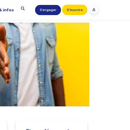
& infos
S'inscrire
S’engager