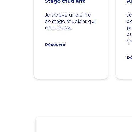
Stage étudiant
A
Je trouve une offre
Je
de stage étudiant qui
d
m'intéresse
pr
ou
qu
Découvrir
Dé