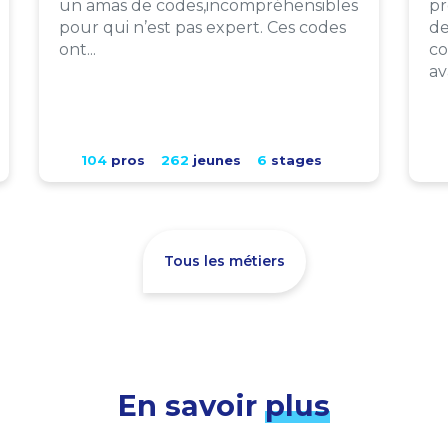
un amas de codes,incompréhensibles
pr
pour qui n’est pas expert. Ces codes
de
ont...
co
av
104
pros
262
jeunes
6
stages
Tous les métiers
En savoir
plus