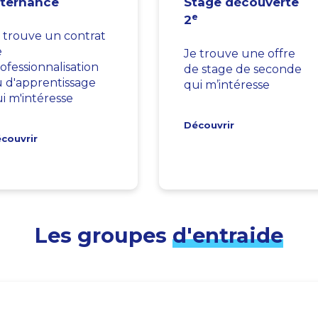
lternance
Stage découverte
e
2
 trouve un contrat
e
Je trouve une offre
ofessionnalisation
de stage de seconde
 d'apprentissage
qui m’intéresse
i m'intéresse
Découvrir
couvrir
Les groupes
d'entraide