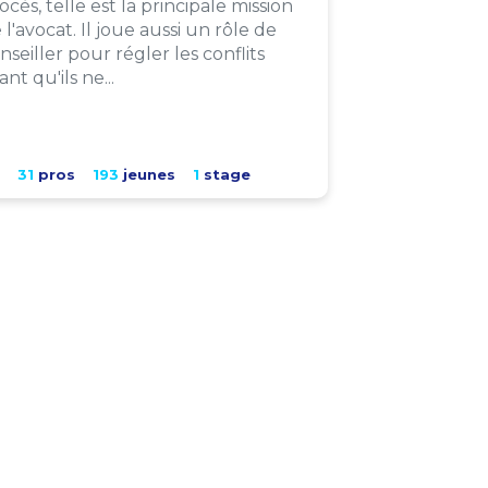
ocès, telle est la principale mission
 l'avocat. Il joue aussi un rôle de
nseiller pour régler les conflits
ant qu'ils ne...
31
pros
193
jeunes
1
stage