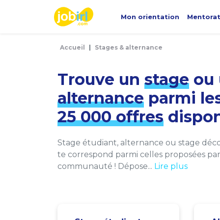
Panneau de gestion des cookies
Mon orientation
Mentora
Accueil
Stages & alternance
Trouve un
stage
ou 
alternance
parmi le
25 000 offres
dispon
Stage étudiant, alternance ou stage décou
te correspond parmi celles proposées par 
communauté ! Dépose...
Lire plus