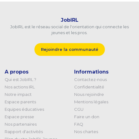
JobIRL
JobIRL est le réseau social de l'orientation qui connecte les
jeunes et les pros.
Rejoindre la communauté
A propos
Informations
Qui est JobIRL ?
Contactez-nous
Nos actions IRL
Confidentialité
Notre impact
Nous rejoindre
Espace parents
Mentions légales
Equipes éducatives
CGU
Espace presse
Faire un don
Nos partenaires
FAQ
Rapport d'activités
Nos chartes
Plan du site JobIRL Jeunes