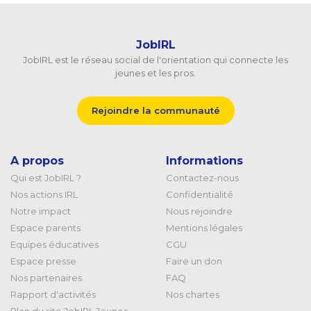
JobIRL
JobIRL est le réseau social de l'orientation qui connecte les
jeunes et les pros.
Rejoindre la communauté
A propos
Informations
Qui est JobIRL ?
Contactez-nous
Nos actions IRL
Confidentialité
Notre impact
Nous rejoindre
Espace parents
Mentions légales
Equipes éducatives
CGU
Espace presse
Faire un don
Nos partenaires
FAQ
Rapport d'activités
Nos chartes
Plan du site JobIRL Jeunes