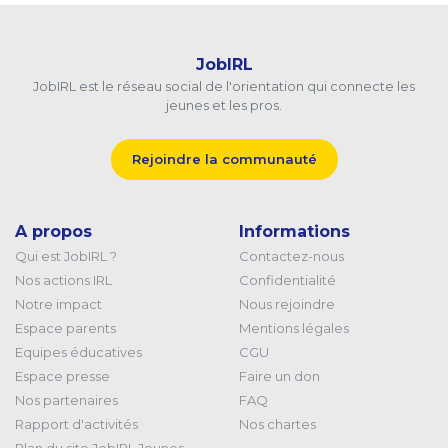
JobIRL
JobIRL est le réseau social de l'orientation qui connecte les
jeunes et les pros.
Rejoindre la communauté
A propos
Informations
Qui est JobIRL ?
Contactez-nous
Nos actions IRL
Confidentialité
Notre impact
Nous rejoindre
Espace parents
Mentions légales
Equipes éducatives
CGU
Espace presse
Faire un don
Nos partenaires
FAQ
Rapport d'activités
Nos chartes
Plan du site JobIRL Jeunes