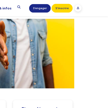
& infos
S'inscrire
S’engager