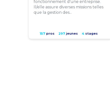
fonctionnement d'une entreprise.
Il/elle assure diverses missions telles
que la gestion des...
157
pros
297
jeunes
4
stages