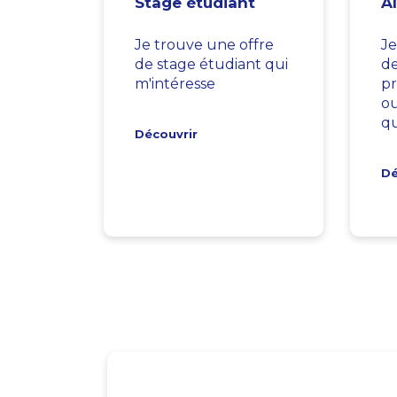
Stage étudiant
A
Je trouve une offre
Je
de stage étudiant qui
d
m'intéresse
pr
ou
qu
Découvrir
Dé