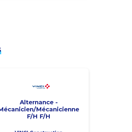
s
Alternance -
Mécanicien/Mécanicienne
F/H F/H