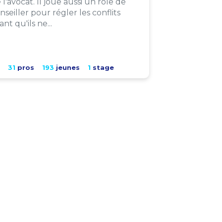
 l'avocat. Il joue aussi un rôle de
nseiller pour régler les conflits
ant qu'ils ne...
31
pros
193
jeunes
1
stage