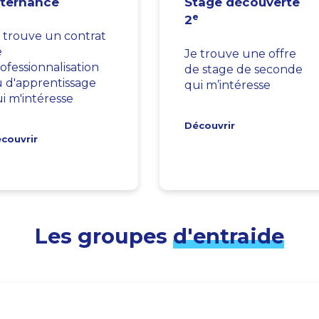
lternance
Stage découverte
e
2
 trouve un contrat
e
Je trouve une offre
ofessionnalisation
de stage de seconde
 d'apprentissage
qui m’intéresse
i m'intéresse
Découvrir
couvrir
Les groupes
d'entraide