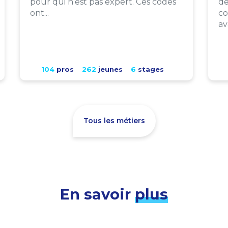
pour qui n’est pas expert. Ces codes
de
ont...
co
av
104
pros
262
jeunes
6
stages
Tous les métiers
En savoir
plus