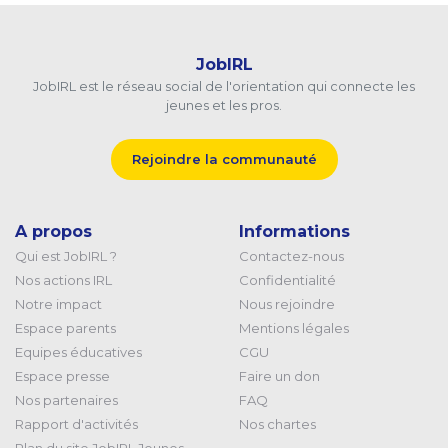
JobIRL
JobIRL est le réseau social de l'orientation qui connecte les
jeunes et les pros.
Rejoindre la communauté
A propos
Informations
Qui est JobIRL ?
Contactez-nous
Nos actions IRL
Confidentialité
Notre impact
Nous rejoindre
Espace parents
Mentions légales
Equipes éducatives
CGU
Espace presse
Faire un don
Nos partenaires
FAQ
Rapport d'activités
Nos chartes
Plan du site JobIRL Jeunes