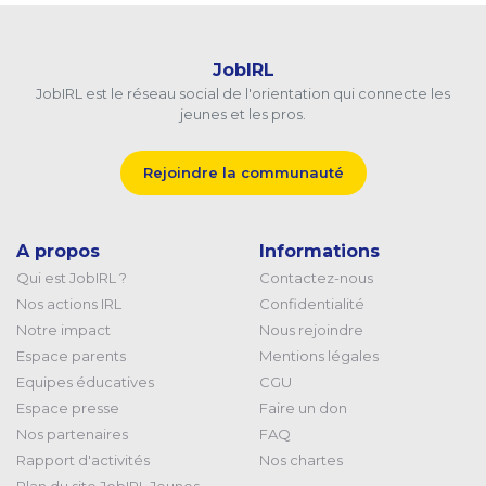
JobIRL
JobIRL est le réseau social de l'orientation qui connecte les
jeunes et les pros.
Rejoindre la communauté
A propos
Informations
Qui est JobIRL ?
Contactez-nous
Nos actions IRL
Confidentialité
Notre impact
Nous rejoindre
Espace parents
Mentions légales
Equipes éducatives
CGU
Espace presse
Faire un don
Nos partenaires
FAQ
Rapport d'activités
Nos chartes
Plan du site JobIRL Jeunes