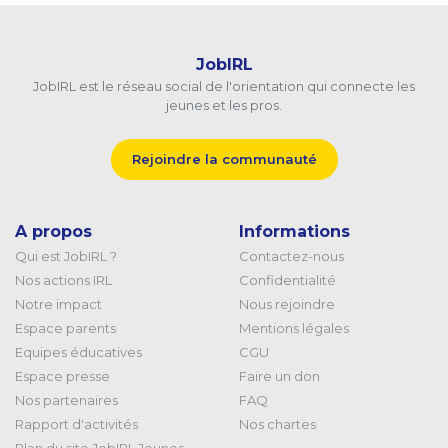
JobIRL
JobIRL est le réseau social de l'orientation qui connecte les
jeunes et les pros.
Rejoindre la communauté
A propos
Informations
Qui est JobIRL ?
Contactez-nous
Nos actions IRL
Confidentialité
Notre impact
Nous rejoindre
Espace parents
Mentions légales
Equipes éducatives
CGU
Espace presse
Faire un don
Nos partenaires
FAQ
Rapport d'activités
Nos chartes
Plan du site JobIRL Jeunes