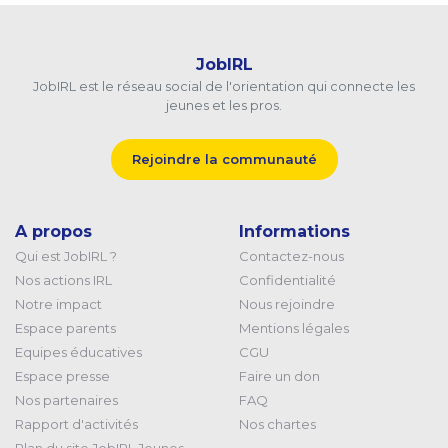
JobIRL
JobIRL est le réseau social de l'orientation qui connecte les
jeunes et les pros.
Rejoindre la communauté
A propos
Informations
Qui est JobIRL ?
Contactez-nous
Nos actions IRL
Confidentialité
Notre impact
Nous rejoindre
Espace parents
Mentions légales
Equipes éducatives
CGU
Espace presse
Faire un don
Nos partenaires
FAQ
Rapport d'activités
Nos chartes
Plan du site JobIRL Jeunes